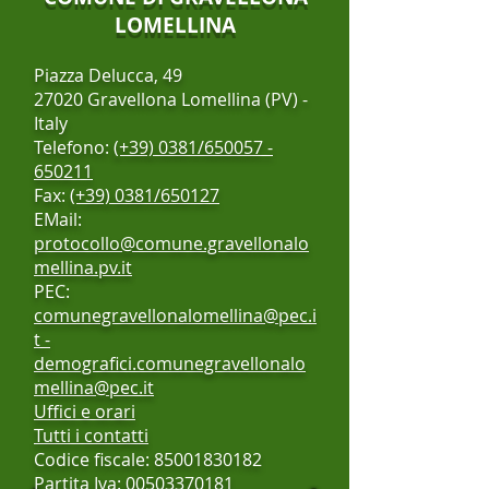
LOMELLINA
Piazza Delucca, 49
27020 Gravellona Lomellina (PV) -
Italy
Telefono:
(+39) 0381/650057 -
650211
Fax:
(+39) 0381/650127
EMail:
protocollo@comune.gravellonalo
mellina.pv.it
PEC:
comunegravellonalomellina@pec.i
t
-
demografici.comunegravellonalo
mellina@pec.it
Uffici e orari
Tutti i contatti
Codice fiscale:
85001830182
Partita Iva: 00503370181